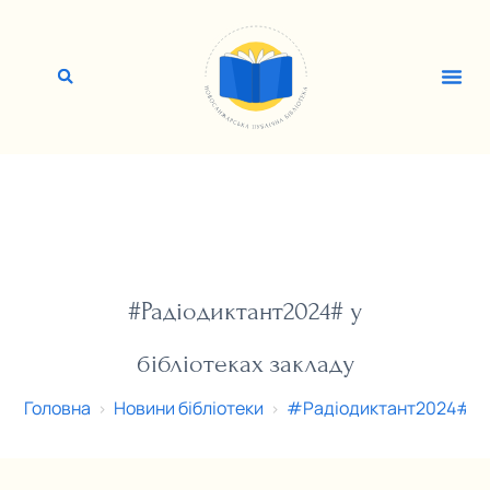
#Радіодиктант2024# у
бібліотеках закладу
Головна
Новини бібліотеки
#Радіодиктант2024# у б
>
>