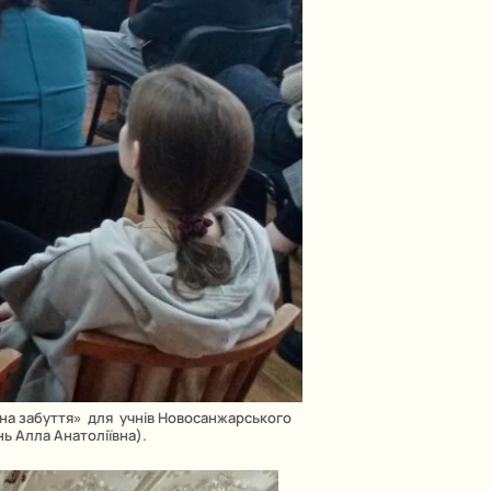
а на забуття» для учнів Новосанжарського
нь Алла Анатоліївна).