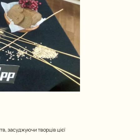
тв, засуджуючи творців цієї