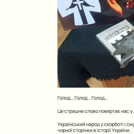
Голод… Голод… Голод…
Це страшне слово повертає нас у 
Український народ у скорботі і с
чорної сторінки в історії України.