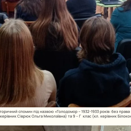
Історичний спомин під назвою «Голодомор – 1932-1933 років: без прав
. керівник Сіврюк Ольга Миколаївна) та 9 – Г клас (кл. керівник Білоко