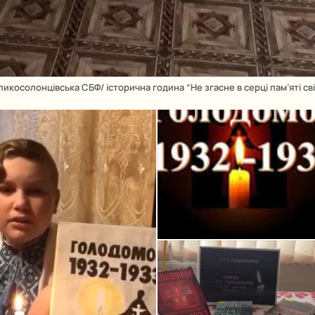
ликосолонцівська СБФ/ історична година “Не згасне в серці пам’яті сві