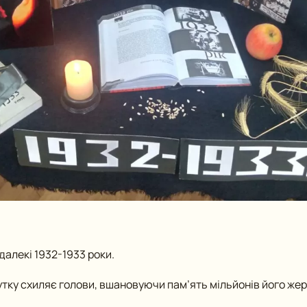
далекі 1932-1933 роки.
мутку схиляє голови, вшановуючи пам’ять мільйонів його жер