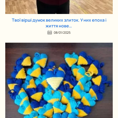
Твої вірші думок великих злиток. У них епоха і
життя нове…
08/01/2025