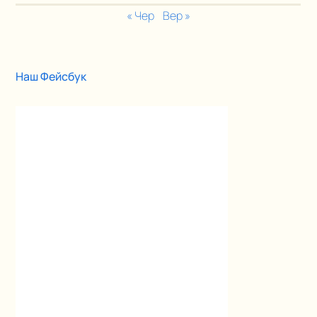
« Чер
Вер »
Наш Фейсбук