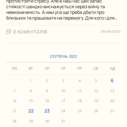
протистояти стресу. Але в наш час цей запас
стійкості швидко виснажується через війну та
невизначеність. А нам усе ще треба дбати про
близьких та працювати на перемогу. Для кого і для…
0 КОМЕНТАРІВ
06/08/2023
СЕРПЕНЬ 2023
ПН
ВТ
СР
ЧТ
ПТ
СБ
НД
6
1
2
3
4
5
7
8
9
10
11
12
13
14
15
16
17
18
19
20
22
23
21
24
25
26
27
28
29
30
31