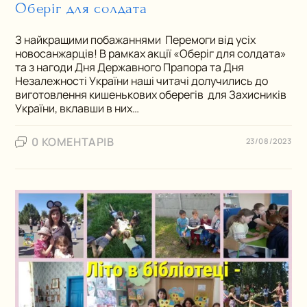
Оберіг для солдата
З найкращими побажаннями Перемоги від усіх
новосанжарців! В рамках акції «Оберіг для солдата»
та з нагоди Дня Державного Прапора та Дня
Незалежності України наші читачі долучились до
виготовлення кишенькових оберегів для Захисників
України, вклавши в них…
0 КОМЕНТАРІВ
23/08/2023