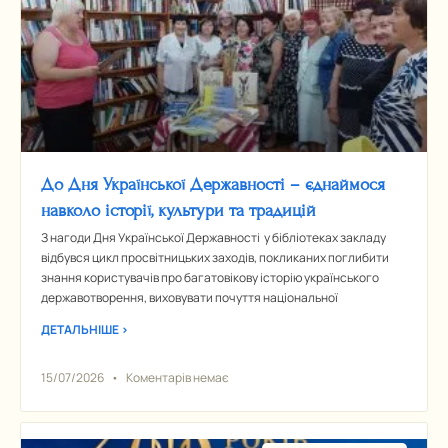
До Дня Української Державності – єднаймося
навколо історії, культури та традицій
З нагоди Дня Української Державності у бібліотеках закладу
відбувся цикл просвітницьких заходів, покликаних поглибити
знання користувачів про багатовікову історію українського
державотворення, виховувати почуття національної
ДЕТАЛЬНІШЕ >
15/07/2026
Коментарів немає