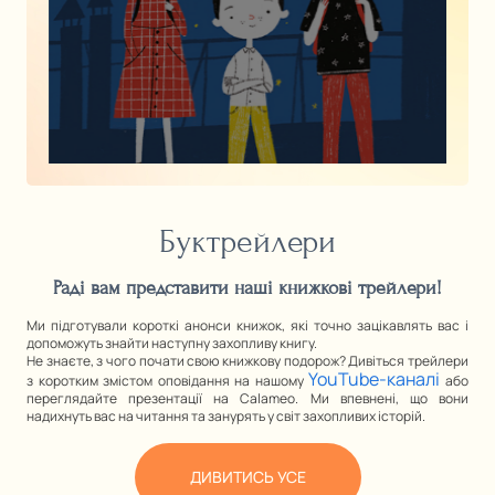
ДИВИТИСЯ
Буктрейлери
Раді вам представити наші книжкові трейлери!
Ми підготували короткі анонси книжок, які точно зацікавлять вас і
допоможуть знайти наступну захопливу книгу.
Не знаєте, з чого почати свою книжкову подорож? Дивіться трейлери
YouTube-каналі
з коротким змістом оповідання на нашому
або
переглядайте презентації на Calameo. Ми впевнені, що вони
надихнуть вас на читання та занурять у світ захопливих історій.
ДИВИТИСЬ УСЕ