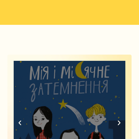
«Мія і місячне затемнення»
О.Русіна
Буктрейлер на книгу