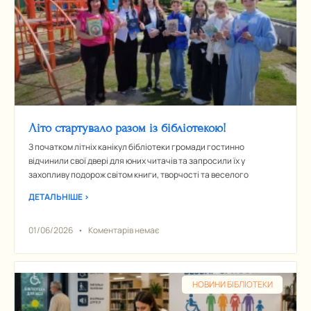
Літо стартувало разом із бібліотекою!
З початком літніх канікул бібліотеки громади гостинно
відчинили свої двері для юних читачів та запросили їх у
захопливу подорож світом книги, творчості та веселого
ДЕТАЛЬНІШЕ >
01/06/2026
Коментарів немає
НОВИНИ БІБЛІОТЕКИ