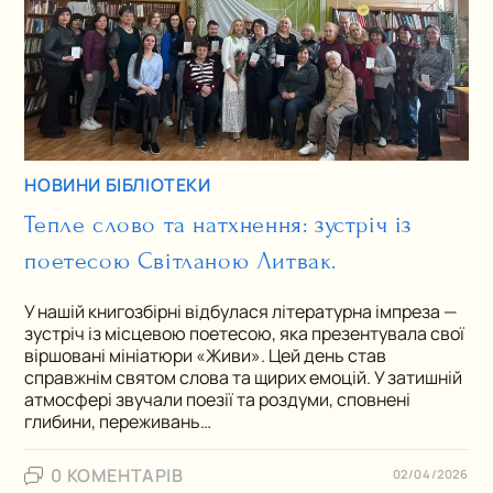
НОВИНИ БІБЛІОТЕКИ
Тепле слово та натхнення: зустріч із
поетесою Світланою Литвак.
У нашій книгозбірні відбулася літературна імпреза —
зустріч із місцевою поетесою, яка презентувала свої
віршовані мініатюри «Живи». Цей день став
справжнім святом слова та щирих емоцій. У затишній
атмосфері звучали поезії та роздуми, сповнені
глибини, переживань…
0 КОМЕНТАРІВ
02/04/2026