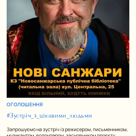
ОГОЛОШЕННЯ
#Зустріч_з_цікавими_людьми
Запрошуємо на зустріч із режисером, письменником,
музикантом, волонтером, засновником проєкту