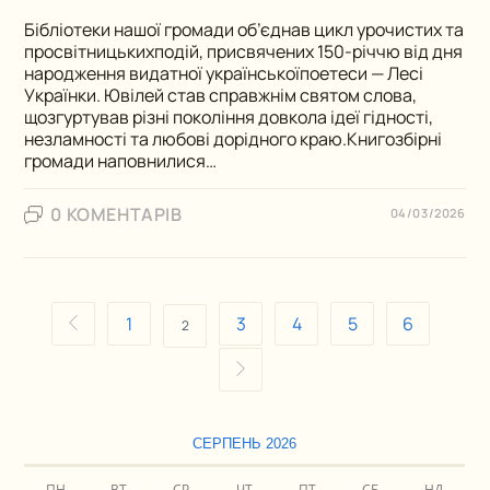
Бібліотеки нашої громади об’єднав цикл урочистих та
просвітницькихподій, присвячених 150-річчю від дня
народження видатної українськоїпоетеси — Лесі
Українки. Ювілей став справжнім святом слова,
щозгуртував різні покоління довкола ідеї гідності,
незламності та любові дорідного краю.Книгозбiрнi
громади наповнилися…
0 КОМЕНТАРІВ
04/03/2026
1
3
4
5
6
2
СЕРПЕНЬ 2026
ПН
ВТ
СР
ЧТ
ПТ
СБ
НД